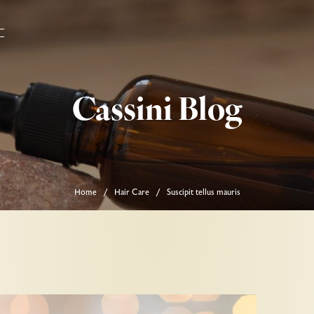
Cassini Blog
Home
Hair Care
Suscipit tellus mauris
/
/