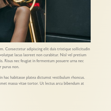
. Consectetur adipiscing elit duis tristique sollicitudin
volutpat lacus laoreet non curabitur. Nisl vel pretium
uris. Risus nec feugiat in fermentum posuere urna nec
or purus non.
s in hac habitasse platea dictumst vestibulum rhoncus.
 amet massa vitae tortor. Ut lectus arcu bibendum at