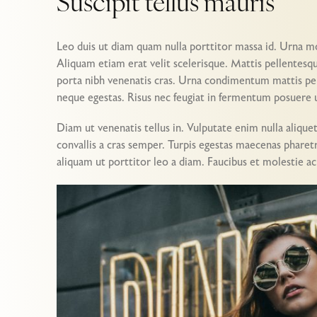
Suscipit tellus mauris
Leo duis ut diam quam nulla porttitor massa id. Urna mo
Aliquam etiam erat velit scelerisque. Mattis pellentesqu
porta nibh venenatis cras. Urna condimentum mattis pel
neque egestas. Risus nec feugiat in fermentum posuere u
Diam ut venenatis tellus in. Vulputate enim nulla alique
convallis a cras semper. Turpis egestas maecenas pharet
aliquam ut porttitor leo a diam. Faucibus et molestie ac