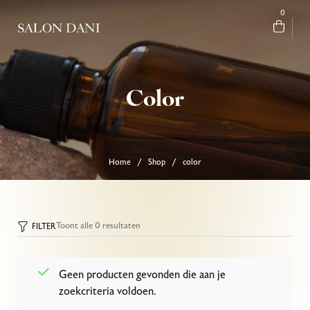
0
Color
Home
Shop
color
/
/
Toont alle 0 resultaten
FILTER
Geen producten gevonden die aan je
zoekcriteria voldoen.