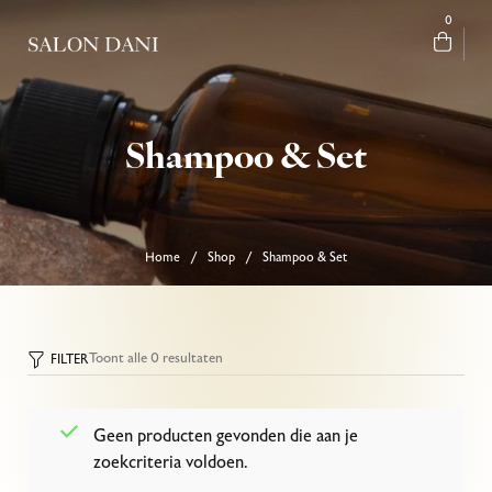
0
Shampoo & Set
Home
Shop
Shampoo & Set
/
/
Toont alle 0 resultaten
FILTER
Geen producten gevonden die aan je
zoekcriteria voldoen.